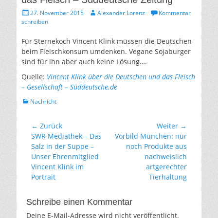
Gepostet
Autor
27. November 2015
Alexander Lorenz
Kommentar
am
schreiben
Für Sternekoch Vincent Klink müssen die Deutschen
beim Fleischkonsum umdenken. Vegane Sojaburger
sind für ihn aber auch keine Lösung….
Quelle:
Vincent Klink über die Deutschen und das Fleisch
– Gesellschaft – Süddeutsche.de
Kategorien
Nachricht
Beitrags-
← Zurück
Weiter →
Vorhergehender
Nächster
SWR Mediathek – Das
Vorbild München: nur
Navigation
Beitrag:
Beitrag:
Salz in der Suppe –
noch Produkte aus
Unser Ehrenmitglied
nachweislich
Vincent Klink im
artgerechter
Portrait
Tierhaltung
Schreibe einen Kommentar
Deine E-Mail-Adresse wird nicht veröffentlicht.