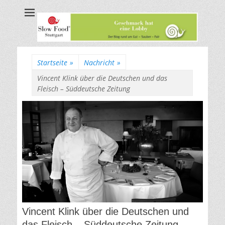
Slow Food
Genuss rund um Gut-Sauber-Fair
Stuttgart
Startseite
»
Nachricht
»
Vincent Klink über die Deutschen und das
Fleisch – Süddeutsche Zeitung
Vincent Klink über die Deutschen und
das Fleisch – Süddeutsche Zeitung